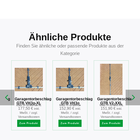
4044921389000
Ähnliche Produkte
Finden Sie ähnliche oder passende Produkte aus der
Kategorie
chlag
Garagentorbeschlag
Garagentorbeschlag
Garagentorbeschlag
GTB VH3o-XL
GTB VH3o
GTB V2-XXL
GSG-TF-GTBVH3o-XL
GSG-TF-GTBVH3o
GSG-TF-GTBV2-XXL
177,50
€
152,90
€
151,90
€
inkl.
inkl.
inkl.
MwSt. / zzgl.
MwSt. / zzgl.
MwSt. / zzgl.
Versandkosten
Versandkosten
Versandkosten
Zum Produkt
Zum Produkt
Zum Produkt