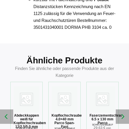
Distanzstücken Kennzeichnung nach EN
1125 zulässig für die Verwendung an Feuer-
und Rauchschutztüren Bestellnummer:
3501431040001 DORMA PHB 3104 ca. 0
4021226276860
Ähnliche Produkte
Finden Sie ähnliche oder passende Produkte aus der
Kategorie
Abdeckkappen
Kopflochschraube
Faserzementschraube
weiß für
4.0×40 mm
6.5 x 130 mm
ss
Kopflochschrauben
Parco Span-
Parco
SCHR-FZS-65130-P
12/2.5/5.0 mm
Fast
29,63
€
inkl.
SCHR-KLS-ADK-WS
SCHR-KLS-40040-P