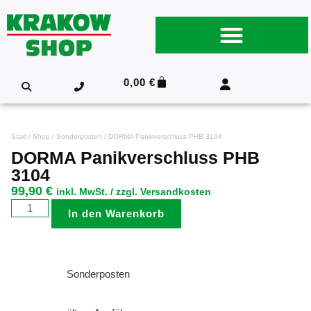
0,00
€
Start
/
Shop
/
Sonderposten
/ DORMA Panikverschluss PHB 3104
DORMA Panikverschluss PHB
3104
99,90
€
inkl. MwSt. / zzgl. Versandkosten
In den Warenkorb
Sonderposten