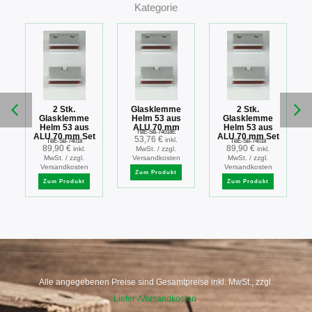
Kategorie
2 Stk.
Glasklemme
2 Stk.
Glasklemme
Helm 53 aus
Glasklemme
Helm 53 aus
ALU 70 mm
Helm 53 aus
TBE-SB-74018E
ALU 70 mm Set
ALU 70 mm Set
53,76
€
inkl.
TBE-SB-74018
TBE-SB-74018
89,90
€
89,90
€
inkl.
MwSt. / zzgl.
inkl.
MwSt. / zzgl.
Versandkosten
MwSt. / zzgl.
Versandkosten
Versandkosten
Zum Produkt
Zum Produkt
Zum Produkt
Alle angegebenen Preise sind Gesamtpreise inkl. MwSt., zzgl.
Liefer-/Versandkosten
.