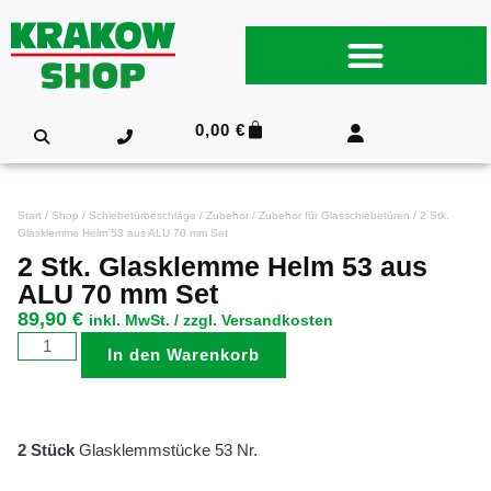
0,00
€
Start
/
Shop
/
Schiebetürbeschläge
/
Zubehör
/
Zubehör für Glasschiebetüren
/ 2 Stk.
Glasklemme Helm 53 aus ALU 70 mm Set
2 Stk. Glasklemme Helm 53 aus
ALU 70 mm Set
89,90
€
inkl. MwSt. / zzgl. Versandkosten
In den Warenkorb
2 Stück
Glasklemmstücke 53 Nr.