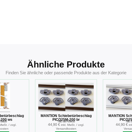
Ähnliche Produkte
Finden Sie ähnliche oder passende Produkte aus der Kategorie
betürbeschlag
MANTION Schiebetürbeschlag
MANTION Schi
-200 ws
PICO25M-200 br
PICO25
P26B20
TBE-SB-P25M20
TBE-S
44,90
€
44,90
€
 MwSt. / zzgl.
inkl. MwSt. / zzgl.
in
kosten
Versandkosten
Versa