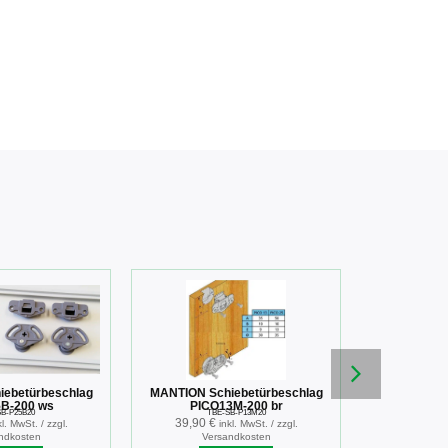
ebetürbeschlag
MANTION Schiebetürbeschlag
Beschlags
B-200 ws
PICO13M-200 br
B-P25B20
TBE-SB-P13M20
TBE
39,90
€
42,49
€
kl. MwSt. / zzgl.
inkl. MwSt. / zzgl.
ndkosten
Versandkosten
Ver