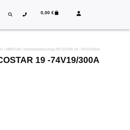
0,00
€
ICO + MINITUB
/ Schiebetürbeschlag PICOSTAR 19 -74V19/300A
ICOSTAR 19 -74V19/300A