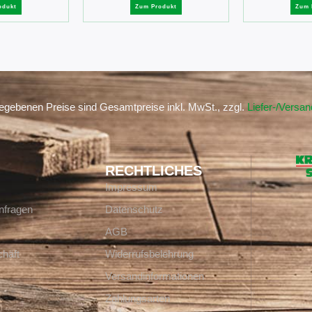
odukt
Zum Produkt
Zum 
gegebenen Preise sind Gesamtpreise inkl. MwSt., zzgl.
Liefer-/Versa
RECHTLICHES
Impressum
nfragen
Datenschutz
AGB
häft
Widerrufsbelehrung
Versandinformationen
Zahlungsarten