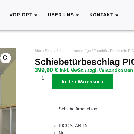
VOR ORT
ÜBER UNS
KONTAKT
Start
/
Shop
/
Schiebetürbeschläge
/
Zubehör
/
Einzelteile P
Schiebetürbeschlag P
399,90
€
inkl. MwSt. / zzgl. Versandkosten
In den Warenkorb
Schiebetürbeschlag
PICOSTAR 19
Nr.