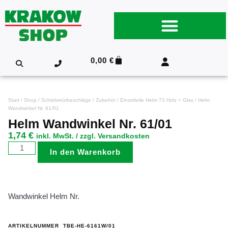
0,00
€
Start
/
Shop
/
Schiebetürbeschläge
/
Zubehör
/
Einzelteile Helm 73 Holz + Glas
/ Helm
Wandwinkel Nr. 61/01
Helm Wandwinkel Nr. 61/01
1,74
€
inkl. MwSt. / zzgl. Versandkosten
In den Warenkorb
Wandwinkel Helm Nr.
ARTIKELNUMMER
TBE-HE-6161W/01