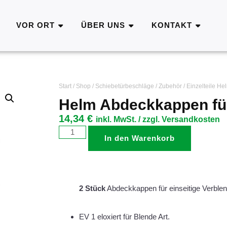
VOR ORT
ÜBER UNS
KONTAKT
Start
/
Shop
/
Schiebetürbeschläge
/
Zubehör
/
Einzelteile He
Helm Abdeckkappen für
14,34
€
inkl. MwSt. / zzgl. Versandkosten
In den Warenkorb
2 Stück
Abdeckkappen für einseitige Verble
EV 1 eloxiert für Blende Art.