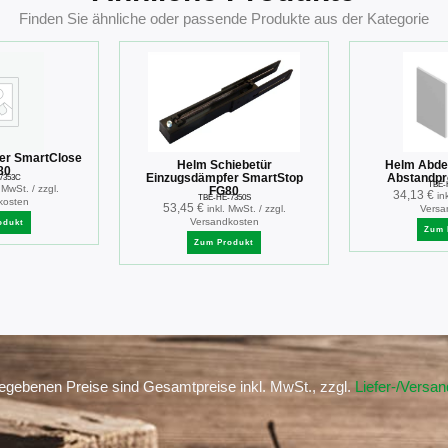
Finden Sie ähnliche oder passende Produkte aus der Kategorie
ßer SmartClose
Helm Schiebetür
Helm Abde
80
Einzugsdämpfer SmartStop
Abstandpro
7353C
TBE-
. MwSt. / zzgl.
FG80
34,13
€
in
TBE-HE-7350S
kosten
53,45
€
inkl. MwSt. / zzgl.
Versa
Versandkosten
odukt
Zum 
Zum Produkt
gegebenen Preise sind Gesamtpreise inkl. MwSt., zzgl.
Liefer-/Versa