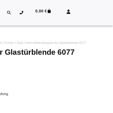
0,00
€
lm 73 Holz + Glas
/ Helm Abdeckkappen für Glastürblende 6077
 Glastürblende 6077
ndung