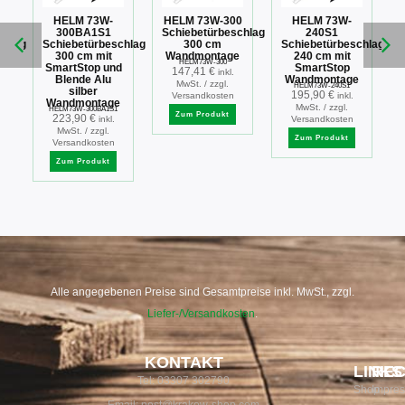
HELM 73W-
HELM 73W-300
HELM 73W-
300BA1S1
Schiebetürbeschlag
240S1
chlag
Schiebetürbeschlag
300 cm
Schiebetürbeschlag
300 cm mit
Wandmontage
240 cm mit
HELM73W-300
p
SmartStop und
SmartStop
147,41
€
inkl.
u
Blende Alu
Wandmontage
MwSt. / zzgl.
HELM73W-240S1
silber
195,90
€
Versandkosten
inkl.
e
Wandmontage
MwSt. / zzgl.
HELM73W-300BA1S1
Zum Produkt
223,90
€
inkl.
Versandkosten
MwSt. / zzgl.
Zum Produkt
Versandkosten
Zum Produkt
Alle angegebenen Preise sind Gesamtpreise inkl. MwSt., zzgl.
Liefer-/Versandkosten
.
KONTAKT
LINKS
REC
Tel: 03307 302790
Shop
Impre