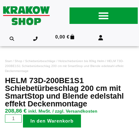
0,00
€
Start
/
Shop
/
Schiebetürbeschläge
/
Holzschiebetüren bis 80kg Helm
/ HELM 73D-
200BE1S1 Schiebetürbeschlag 200 cm mit SmartStop und Blende edelstahl effekt
Deckenmontage
HELM 73D-200BE1S1
Schiebetürbeschlag 200 cm mit
SmartStop und Blende edelstahl
effekt Deckenmontage
208,86
€
inkl. MwSt. / zzgl. Versandkosten
In den Warenkorb