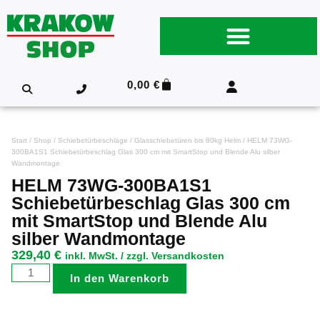
0,00
€
Start
/
Shop
/
Schiebetürbeschläge
/
Glasschiebetüren bis 80kg Helm
/ HELM 73WG-
300BA1S1 Schiebetürbeschlag Glas 300 cm mit SmartStop und Blende Alu silber
Wandmontage
HELM 73WG-300BA1S1
Schiebetürbeschlag Glas 300 cm
mit SmartStop und Blende Alu
silber Wandmontage
329,40
€
inkl. MwSt. / zzgl. Versandkosten
In den Warenkorb