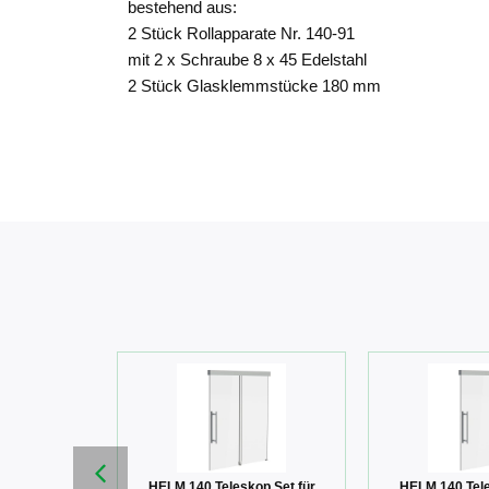
bestehend aus:
2 Stück Rollapparate Nr. 140-91
mit 2 x Schraube 8 x 45 Edelstahl
2 Stück Glasklemmstücke 180 mm
r 140-G1 für
HELM 140 Teleskop Set für
HELM 140 Tele