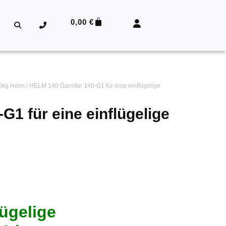
0,00
€
40kg Helm
/ HELM 140 Garnitur 140-G1 für eine einflügelige
G1 für eine einflügelige
lügelige