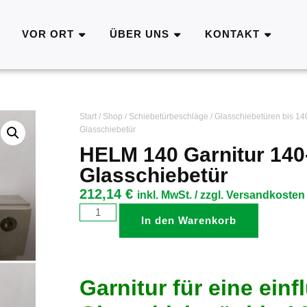
VOR ORT
ÜBER UNS
KONTAKT
Start
/
Shop
/
Schiebetürbeschläge
/
Glasschiebetüren bis 1
Glasschiebetür
HELM 140 Garnitur 140-
Glasschiebetür
212,14
€
inkl. MwSt. / zzgl. Versandkosten
In den Warenkorb
Garnitur für eine einf