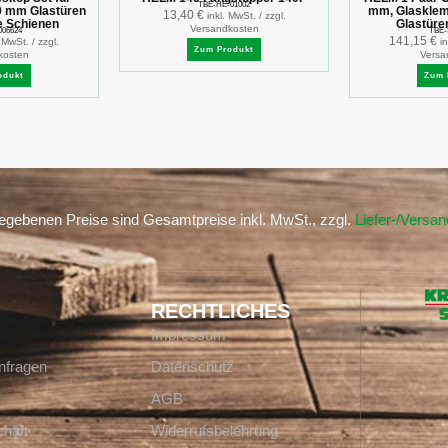
TBE-HE-01002
10 mm Glastüren
mm, Glasklem
13,40
€
inkl. MwSt. / zzgl.
e Schienen
Glastüre
Versandkosten
006624
TBE-
141,15
€
. MwSt. / zzgl.
i
Zum Produkt
kosten
Versa
odukt
Zum 
gegebenen Preise sind Gesamtpreise inkl. MwSt., zzgl.
Liefer-/Versa
RECHTLICHES
Impressum
nfragen
Datenschutz
AGB
häft
Widerrufsbelehrung