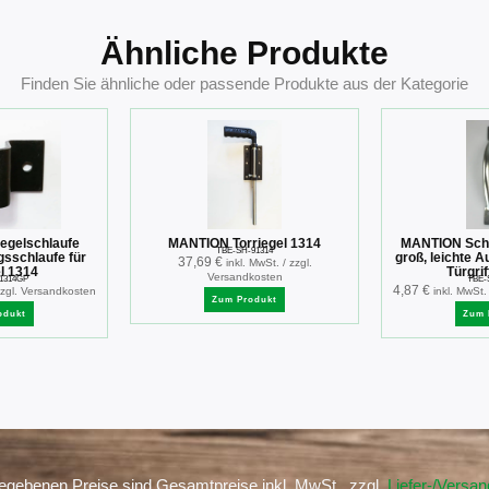
Ähnliche Produkte
Finden Sie ähnliche oder passende Produkte aus der Kategorie
egelschlaufe
MANTION Torriegel 1314
MANTION Schie
TBE-SH-91314
sschlaufe für
groß, leichte A
37,69
€
inkl. MwSt. / zzgl.
l 1314
Türgrif
Versandkosten
1314GP
TBE-
4,87
€
 zzgl. Versandkosten
inkl. MwSt.
Zum Produkt
odukt
Zum 
gegebenen Preise sind Gesamtpreise inkl. MwSt., zzgl.
Liefer-/Versa