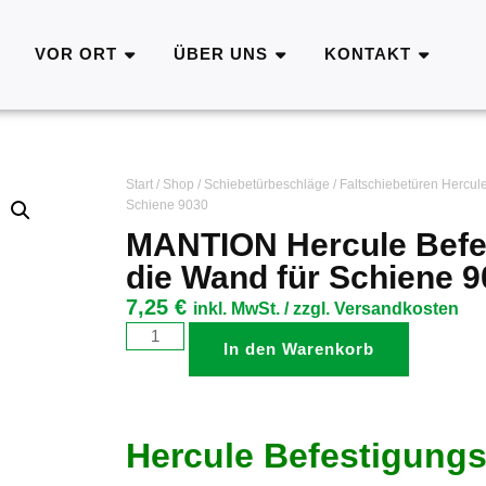
VOR ORT
ÜBER UNS
KONTAKT
Start
/
Shop
/
Schiebetürbeschläge
/
Faltschiebetüren Hercul
Schiene 9030
MANTION Hercule Befes
die Wand für Schiene 
7,25
€
inkl. MwSt. / zzgl. Versandkosten
In den Warenkorb
Hercule Befestigungs