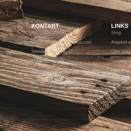
KONTAKT
LINKS
Tel: 03307 302790
Shop
Email: post@krakow-shop.com
Angebot a
Steindammer Weg 37
Über uns
16792 Zehdenick
Ladengesc
Blog
Öffnungszeiten vor Ort:
Mo - Fr: 08:00 - 17:00 Uhr
Sa & So: geschlossen