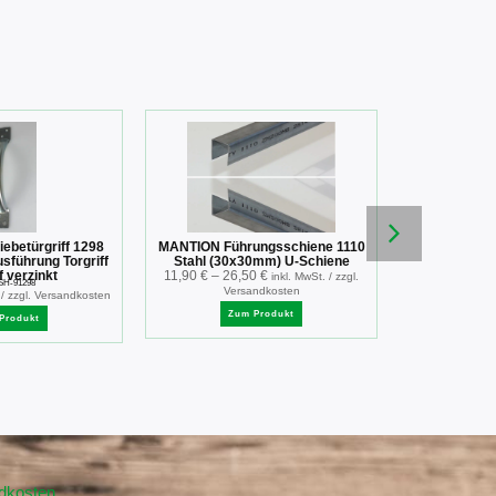
betürgriff 1298
MANTION Führungsschiene 1110
Doppelte
usführung Torgriff
Stahl (30x30mm) U-Schiene
Edelstahl f
f verzinkt
11,90
€
–
26,50
€
Schie
inkl. MwSt. / zzgl.
SH-91298
T
Versandkosten
43,15
€
 / zzgl. Versandkosten
Ver
Zum Produkt
Produkt
Zu
ndkosten
.