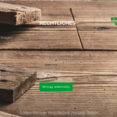
RECHTLICHES
Impressum
nfragen
Datenschutz
AGB
häft
Widerrufsbelehrung
Versandinformationen
Zahlungsarten
Batteriehinweis
Vertrag widerrufen
© Mike Kirchner Holz-Technik Handels GmbH