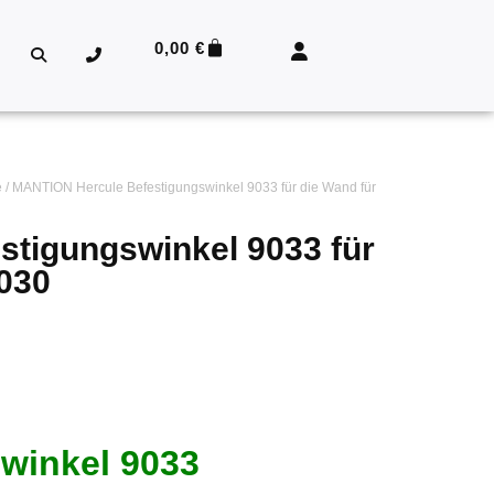
0,00
€
e
/ MANTION Hercule Befestigungswinkel 9033 für die Wand für
tigungswinkel 9033 für
9030
winkel 9033