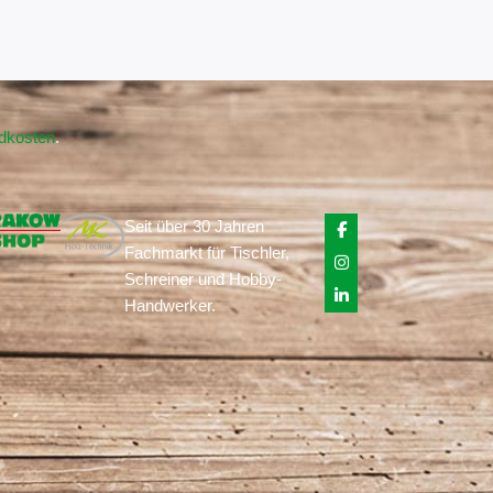
ndkosten
.
Seit über 30 Jahren
Fachmarkt für Tischler,
Schreiner und Hobby-
Handwerker.