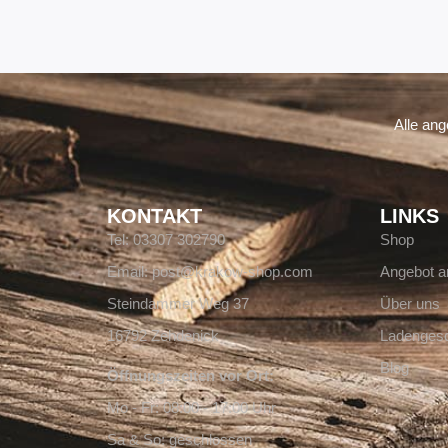
Alle an
KONTAKT
LINKS
Tel: 03307 302790
Shop
Email: post@krakow-shop.com
Angebot a
Steindammer Weg 37
Über uns
16792 Zehdenick
Ladengesc
Blog
Öffnungszeiten vor Ort:
Mo - Fr: 08:00 - 17:00 Uhr
Sa & So: geschlossen