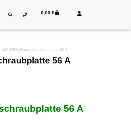
0,00
€
e
/ MANTION Hercule Anschraubplatte 56 A
hraubplatte 56 A
chraubplatte 56 A