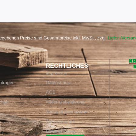
gegebenen Preise sind Gesamtpreise inkl. MwSt., zzgl.
Liefer-/Versa
RECHTLICHES
Impressum
nfragen
Datenschutz
AGB
häft
Widerrufsbelehrung
Versandinformationen
Zahlungsarten
Batteriehinweis