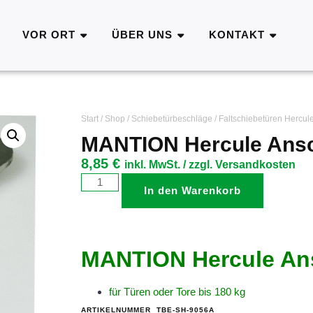
VOR ORT
ÜBER UNS
KONTAKT
Start
/
Shop
/
Schiebetürbeschläge
/
Faltschiebetüren Hercul
MANTION Hercule Ansc
8,85
€
inkl. MwSt. / zzgl. Versandkosten
In den Warenkorb
MANTION Hercule Ans
für Türen oder Tore bis 180 kg
ARTIKELNUMMER
TBE-SH-9056A