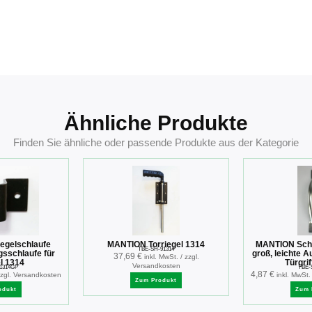
Ähnliche Produkte
Finden Sie ähnliche oder passende Produkte aus der Kategorie
egelschlaufe
MANTION Torriegel 1314
MANTION Schie
TBE-SH-91314
sschlaufe für
groß, leichte A
37,69
€
inkl. MwSt. / zzgl.
l 1314
Türgrif
Versandkosten
1314GP
TBE-
4,87
€
 zzgl. Versandkosten
inkl. MwSt.
Zum Produkt
odukt
Zum 