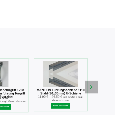
betürgriff 1298
MANTION Führungsschiene 1110
Doppelte
usführung Torgriff
Stahl (30x30mm) U-Schiene
Edelstahl f
f verzinkt
11,90
€
–
26,50
€
Schie
inkl. MwSt. / zzgl.
SH-91298
T
Versandkosten
43,15
€
 / zzgl. Versandkosten
Ver
Zum Produkt
Produkt
Zu