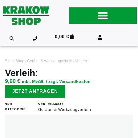
0,00
€
Start
/
Shop
/
Geräte- & Werkzeugverleih
/ Verleih:
Verleih:
9,90
€
inkl. MwSt. / zzgl. Versandkosten
JETZT ANFRAGEN
SKU
VERLEIH-0043
KATEGORIE
Geräte- & Werkzeugverleih