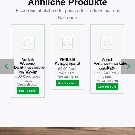
Ähnliche Produkte
Finden Sie ähnliche oder passende Produkte aus der
Kategorie
Verleih
VERLEIH
Verleih
d
Wegoma
Kernbohrgerät
Verlängerungskabel
VERLEIH-0053
Dichtungseinroller
für ELF
60,00
€
inkl.
VERLEIH-0052
pro Woche
5,00
€
MwSt. / zzgl.
inkl. MwSt.
VERLEIH-0230
4,90
€
inkl. MwSt.
Versandkosten
/ zzgl.
/ zzgl.
Versandkosten
Zum Produkt
Versandkosten
Zum Produkt
Zum Produkt