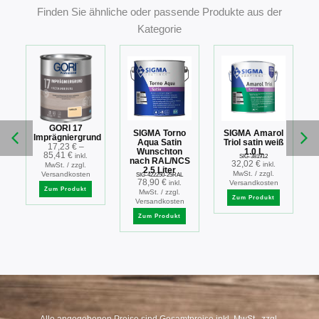
Finden Sie ähnliche oder passende Produkte aus der
Kategorie
GORI 17
SIGMA Torno
SIGMA Amarol
Imprägniergrund
Aqua Satin
Triol satin weiß
17,23
€
–
Wunschton
1.0 L
85,41
€
inkl.
SIG-381912
nach RAL/NCS
32,02
€
inkl.
MwSt. / zzgl.
2.5 Liter
MwSt. / zzgl.
Versandkosten
SIG-422250-25RAL
78,90
€
inkl.
Versandkosten
Zum Produkt
MwSt. / zzgl.
Zum Produkt
Versandkosten
Zum Produkt
Alle angegebenen Preise sind Gesamtpreise inkl. MwSt., zzgl.