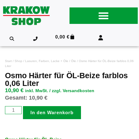
0,00
€
Start
/
Shop
/
Lasuren, Farben, Lacke + Öle
/
Öle
/ Osmo Härter für ÖL-Beize farblos 0,06
Liter
Osmo Härter für ÖL-Beize farblos
0,06 Liter
10,90
€
inkl. MwSt. / zzgl. Versandkosten
Gesamt:
10,90
€
In den Warenkorb