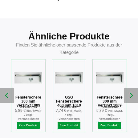
Ähnliche Produkte
Finden Sie ähnliche oder passende Produkte aus der
Kategorie
Fensterschere
GSG
Fensterschere
e
300 mm
Fensterschere
300 mm
verzinkt 1009
400 mm 1010
verzinkt 1009
GSG-FB-10009
GSG-FB-10010
GSG-FB-10009
5,89
€
7,74
€
5,89
€
.
inkl. MwSt.
inkl. MwSt.
inkl. MwSt.
/ zzgl.
/ zzgl.
/ zzgl.
Versandkosten
Versandkosten
Versandkosten
Zum Produkt
Zum Produkt
Zum Produkt