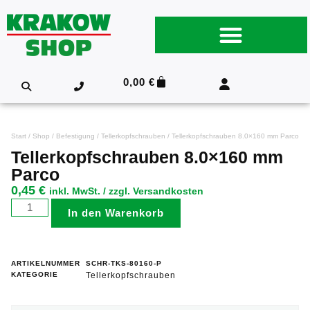
0,00
€
Start
/
Shop
/
Befestigung
/
Tellerkopfschrauben
/ Tellerkopfschrauben 8.0×160 mm Parco
Tellerkopfschrauben 8.0×160 mm
Parco
0,45
€
inkl. MwSt. / zzgl. Versandkosten
In den Warenkorb
ARTIKELNUMMER
SCHR-TKS-80160-P
KATEGORIE
Tellerkopfschrauben