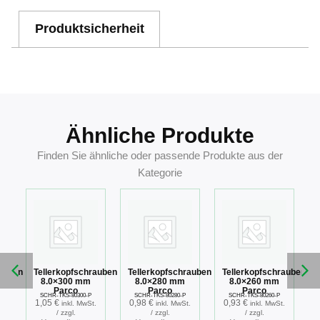
Produktsicherheit
Ähnliche Produkte
Finden Sie ähnliche oder passende Produkte aus der
Kategorie
rauben
Tellerkopfschrauben
Tellerkopfschrauben
Tellerkopfschrauben
8.0×300 mm
8.0×280 mm
8.0×260 mm
Parco
Parco
Parco
SCHR-TKS-80300-P
SCHR-TKS-80280-P
SCHR-TKS-80260-P
1,05
€
0,98
€
0,93
€
.
inkl. MwSt.
inkl. MwSt.
inkl. MwSt.
/ zzgl.
/ zzgl.
/ zzgl.