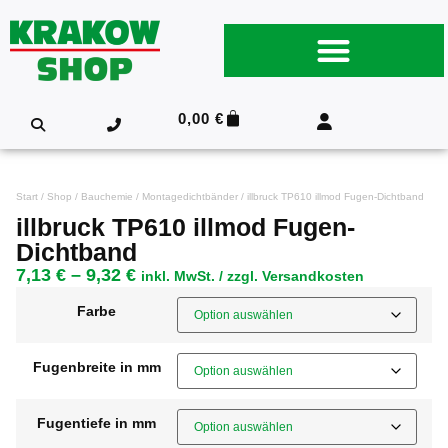
0,00
€
Start
/
Shop
/
Bauchemie
/
Montagedichtbänder
/ illbruck TP610 illmod Fugen-Dichtband
illbruck TP610 illmod Fugen-
Dichtband
7,13
€
–
9,32
€
inkl. MwSt. / zzgl. Versandkosten
Farbe
Fugenbreite in mm
Fugentiefe in mm