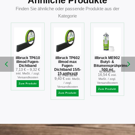
Ähnliche Produkte
Finden Sie ähnliche oder passende Produkte aus der
Kategorie
illbruck TP610
illbruck TP602
illbruck ME902
illmod Fugen-
illmod max
Butyl- &
Dichtband
Fugen-
Bitumensprühprimer
7,13
€
–
9,32
€
Dichtband 15/5-
500 ml
ILL-ME902-500
15 anthrazit
inkl. MwSt. / zzgl.
16,54
€
inkl.
es
ILL-TP602-155-AN
Versandkosten
9,40
€
inkl. MwSt.
MwSt. / zzgl.
/ zzgl.
Versandkosten
Zum Produkt
Versandkosten
Zum Produkt
Zum Produkt