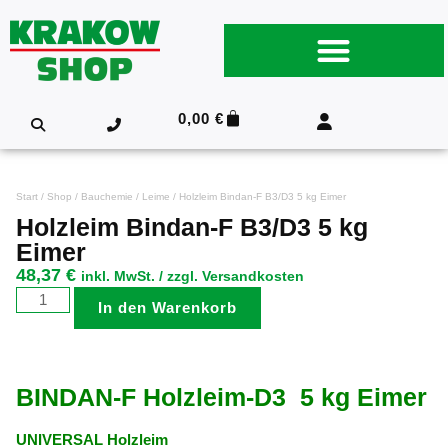
0,00
€
Start
/
Shop
/
Bauchemie
/
Leime
/ Holzleim Bindan-F B3/D3 5 kg Eimer
Holzleim Bindan-F B3/D3 5 kg
Eimer
48,37
€
inkl. MwSt. / zzgl. Versandkosten
In den Warenkorb
BINDAN-F Holzleim-D3 5 kg Eimer
UNIVERSAL Holzleim