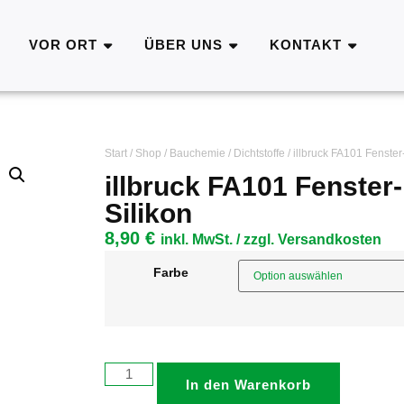
VOR ORT
ÜBER UNS
KONTAKT
Start
/
Shop
/
Bauchemie
/
Dichtstoffe
/ illbruck FA101 Fenste
illbruck FA101 Fenster
Silikon
8,90
€
inkl. MwSt. / zzgl. Versandkosten
Farbe
In den Warenkorb