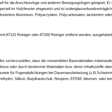
eziell für die Anschlussfuge und anderen Bewegungsfugen geeignet. Er
iell im Holzfenster eingesetzt und ist isolierglasverbundverträglich.
xiertem Aluminium, Polyacrylaten, Polycarbonaten, lackiertem oder 
 mit AT115 Reiniger oder AT200 Reiniger entfernt werden, ausgehärtet
fes sicherzustellen, dass die verwendeten Baumaterialien miteinande
lüsse oder durch bestimmte Materialien bzw. deren Inhaltsstoffe obe
en, sowie für Fugenabdichtungen bei Dauernassbelastung (z.B.Schwi
yethylen, Silikon, Butylkautschuk, Neopren, EPDM, bitumen- oder tee