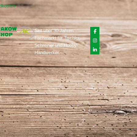
ndkosten
.
Seit über 30 Jahren
Fachmarkt für Tischler,
Schreiner und Hobby-
Handwerker.