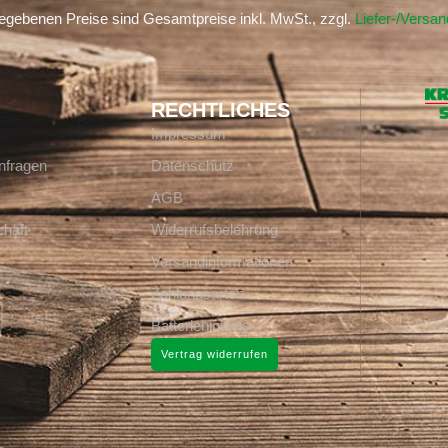
gegebenen Preise sind Gesamtpreise inkl. MwSt., zzgl.
Liefer-/Versa
RECHTLICHES
Impressum
nfragen
Datenschutz
AGB
häft
Widerrufsbelehrung
Versandinformationen
Zahlungsarten
Batteriehinweis
Vertrag widerrufen