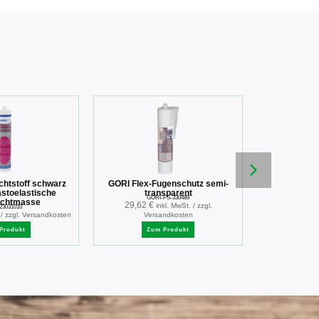
illbruck LD7
chtstoff schwarz
GORI Flex-Fugenschutz semi-
I
3,07
€
inkl. Mw
astoelastische
transparent
GORI-FS-330489
ichtmasse
29,62
€
inkl. MwSt. / zzgl.
Zu
23031010
 / zzgl. Versandkosten
Versandkosten
Produkt
Zum Produkt