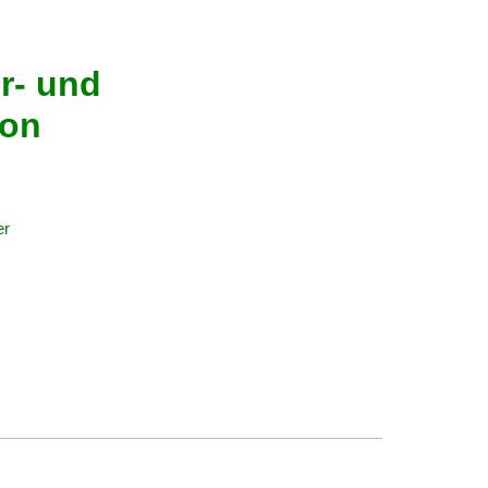
r- und
kon
er