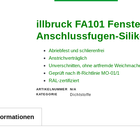
illbruck FA101 Fenste
Anschlussfugen-Sili
Abriebfest und schlierenfrei
Anstrichverträglich
Unverschnitten, ohne artfremde Weichmach
Geprüft nach ift-Richtlinie MO-01/1
RAL-zertifiziert
ARTIKELNUMMER
N/A
KATEGORIE
Dichtstoffe
formationen