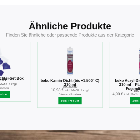
Ähnliche Produkte
Finden Sie ähnliche oder passende Produkte aus der Kategorie
chtel-Set Box
beko Kamin-Dicht (bis +1.500° C)
beko Acryl-Di
P-SET
 MwSt. / zzgl.
310 ml
310 ml – Pl
BEK-2308310
kosten
Fugend
10,98
€
inkl. MwSt. / zzgl.
BEK-
4,90
€
Versandkosten
inkl. MwSt.
odukt
Zum Produkt
Zum 