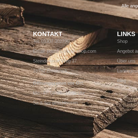
Alle an
KONTAKT
LINKS
Tel: 03307 302790
Shop
Email: post@krakow-shop.com
Angebot a
Steindammer Weg 37
Über uns
16792 Zehdenick
Ladengesc
Blog
Öffnungszeiten vor Ort:
Mo - Fr: 08:00 - 17:00 Uhr
Sa & So: geschlossen