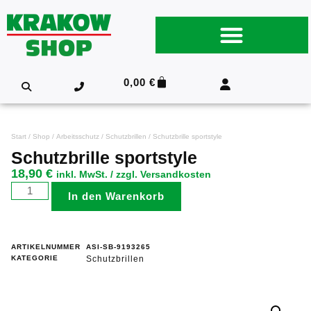
0,00
€
Start
/
Shop
/
Arbeitsschutz
/
Schutzbrillen
/ Schutzbrille sportstyle
Schutzbrille sportstyle
18,90
€
inkl. MwSt. / zzgl. Versandkosten
In den Warenkorb
ARTIKELNUMMER
ASI-SB-9193265
KATEGORIE
Schutzbrillen