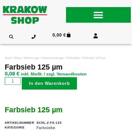
0,00
€
Start
/
Shop
/
Werkzeuge
/
Malerwerkzeuge
/
Farbsiebe
/ Farbsieb 125 µm
Farbsieb 125 µm
0,08
€
inkl. MwSt. / zzgl. Versandkosten
In den Warenkorb
Farbsieb 125 µm
ARTIKELNUMMER
SCHL-Z-FS-125
KATEGORIE
Farbsiebe