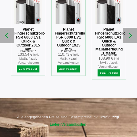
Planet
Planet
Planet
llo
Fingerschutzrollo
Fingerschutzrollo
Fingerschutzrollo
FSR 6000 EV1
FSR 6000 EV1
FSR 6000 EV1
k
Quick &
Quick &
Quick &
5
Outdoor 2015
Outdoor 1925
Outdoor
mm
mm
Maßanfertigung
PLA-FS-F6112
PLA-FS-F6111
1 Meter
133,54
€
110,73
€
inkl.
inkl.
PLA-FS-F6100
108,90
€
MwSt. / zzgl.
MwSt. / zzgl.
inkl.
Versandkosten
Versandkosten
MwSt. / zzgl.
Versandkosten
Zum Produkt
Zum Produkt
Zum Produkt
Alle angegebenen Preise sind Gesamtpreise inkl. MwSt., zzgl.
Liefer-/Versandkosten
.