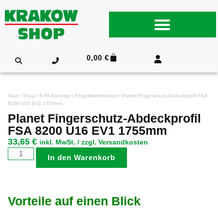
0,00
€
Start
/
Shop
/
KITA-Konzept
/
Fingerklemmschutz
/ Planet Fingerschutz-Abdeckprofil FSA
8200 U16 EV1 1755mm
Planet Fingerschutz-Abdeckprofil
FSA 8200 U16 EV1 1755mm
33,65
€
inkl. MwSt. / zzgl. Versandkosten
In den Warenkorb
Vorteile auf einen Blick