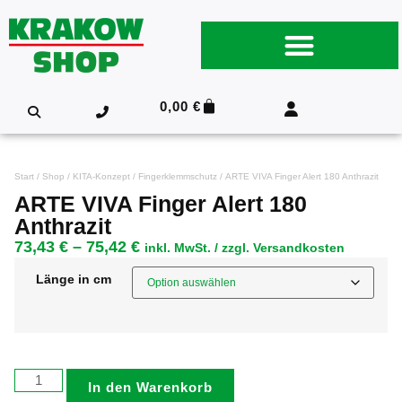
0,00
€
Start
/
Shop
/
KITA-Konzept
/
Fingerklemmschutz
/ ARTE VIVA Finger Alert 180 Anthrazit
ARTE VIVA Finger Alert 180
Anthrazit
73,43
€
–
75,42
€
inkl. MwSt. / zzgl. Versandkosten
Länge in cm
In den Warenkorb