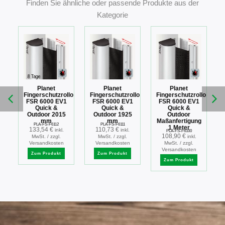
Finden Sie ähnliche oder passende Produkte aus der
Kategorie
Planet
Planet
Planet
llo
Fingerschutzrollo
Fingerschutzrollo
Fingerschutzrollo
FSR 6000 EV1
FSR 6000 EV1
FSR 6000 EV1
k
Quick &
Quick &
Quick &
5
Outdoor 2015
Outdoor 1925
Outdoor
mm
mm
Maßanfertigung
PLA-FS-F6112
PLA-FS-F6111
1 Meter
133,54
€
110,73
€
inkl.
inkl.
PLA-FS-F6100
108,90
€
MwSt. / zzgl.
MwSt. / zzgl.
inkl.
Versandkosten
Versandkosten
MwSt. / zzgl.
Versandkosten
Zum Produkt
Zum Produkt
Zum Produkt