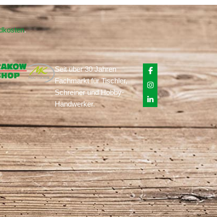
ndkosten
.
Seit über 30 Jahren
Fachmarkt für Tischler,
Schreiner und Hobby-
Handwerker.