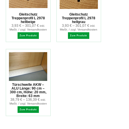
Gleitschutz
Gleitschutz
Treppenprofil L 2978
Treppenprofil L 2978
hellbeige
hellgrau
3,93
€
–
301,07
€
3,93
€
–
301,07
€
inkl.
inkl.
MwSt. / zzgl. Versandkosten
MwSt. / zzgl. Versandkosten
Zum Produkt
Zum Produkt
Türschwelle AKW –
ALU Länge: 90 cm –
300 cm, Höhe: 20 mm,
Breite: 63 mm
38,79
€
–
136,39
€
inkl.
MwSt. / zzgl. Versandkosten
Zum Produkt