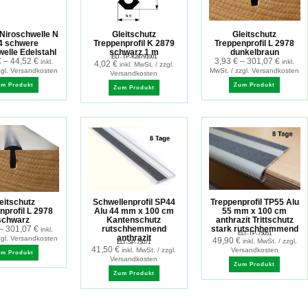
Niroschwelle N
Gleitschutz
Gleitschutz
4 schwere
Treppenprofil K 2879
Treppenprofil L 2978
elle Edelstahl
schwarz 1 m
dunkelbraun
ELT-TP-K28791001
€
–
44,52
€
3,93
€
–
301,07
€
inkl.
inkl.
4,02
€
inkl. MwSt. / zzgl.
zgl. Versandkosten
MwSt. / zzgl. Versandkosten
Versandkosten
um Produkt
Zum Produkt
Zum Produkt
eitschutz
Schwellenprofil SP44
Treppenprofil TP55 Alu
nprofil L 2978
Alu 44 mm x 100 cm
55 mm x 100 cm
schwarz
Kantenschutz
anthrazit Trittschutz
–
301,07
€
rutschhemmend
stark rutschhemmend
inkl.
ELT-TP-75051
anthrazit
zgl. Versandkosten
49,90
€
inkl. MwSt. / zzgl.
ELT-SP-75071
41,50
€
inkl. MwSt. / zzgl.
Versandkosten
um Produkt
Versandkosten
Zum Produkt
Zum Produkt