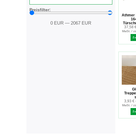
Preisfilter:
Athmer 
16
0
EUR
—
2067
EUR
Türschw
37,58
MwSt. / z
Z
Gl
Treppe
3,93
€
MwSt. / z
Z