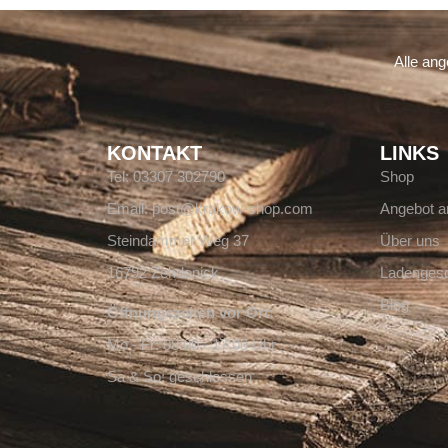
Alle an
KONTAKT
LINKS
Tel: 03307 302790
Shop
Email: post@krakow-shop.com
Angebot a
Steindammer Weg 37
Über uns
16792 Zehdenick
Ladengesc
Blog
Öffnungszeiten vor Ort:
Mo - Fr: 08:00 - 17:00 Uhr
Sa & So: geschlossen