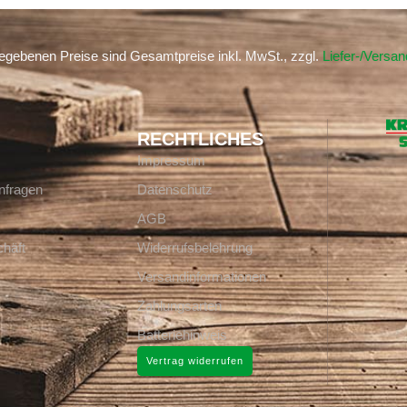
gegebenen Preise sind Gesamtpreise inkl. MwSt., zzgl.
Liefer-/Versa
RECHTLICHES
Impressum
nfragen
Datenschutz
AGB
häft
Widerrufsbelehrung
Versandinformationen
Zahlungsarten
Batteriehinweis
Vertrag widerrufen