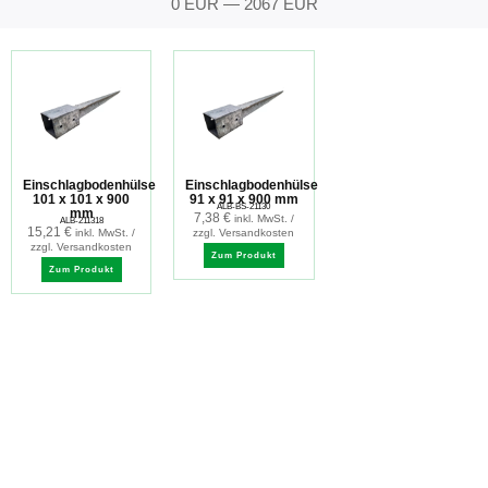
0
EUR
—
2067
EUR
Einschlagbodenhülse
Einschlagbodenhülse
101 x 101 x 900
91 x 91 x 900 mm
ALB-BS-21130
mm
7,38
€
inkl. MwSt. /
ALB-211318
15,21
€
inkl. MwSt. /
zzgl. Versandkosten
zzgl. Versandkosten
Zum Produkt
Zum Produkt