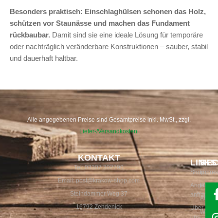
Besonders praktisch: Einschlaghülsen schonen das Holz,
schützen vor Staunässe und machen das Fundament
rückbaubar.
Damit sind sie eine ideale Lösung für temporäre
oder nachträglich veränderbare Konstruktionen – sauber, stabil
und dauerhaft haltbar.
Alle angegebenen Preise sind Gesamtpreise inkl. MwSt., zzgl.
Liefer-/Versandkosten
.
KONTAKT
LINKS
REC
Tel: 03307 302790
Shop
Impre
Email: post@krakow-shop.com
Angebot
Daten
Seit
Steindammer Weg 37
anfragen
AGB
übe
16792 Zehdenick
Über
30
Widerr
uns