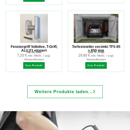
Fenstergriff Vollolive, T-Griff,
Torfeststeller verzinkt TFS 85
ALU F1 eloxiert
= 850 mm
FBE-OL-41491
GSG-TF-TFS85
7,20
€
29,80
€
inkl. MwSt. / zzgl.
inkl. MwSt. / zzgl.
Versandkosten
Versandkosten
Zum Produkt
Zum Produkt
Weitere Produkte laden...