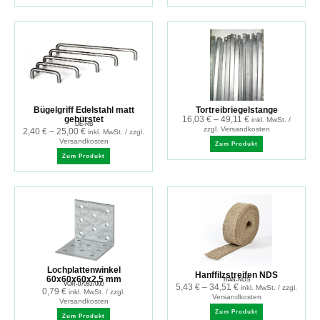
Bügelgriff Edelstahl matt
Tortreibriegelstange
gebürstet
16,03
€
–
49,11
€
inkl. MwSt. /
LIE-RB
zzgl. Versandkosten
2,40
€
–
25,00
€
inkl. MwSt. / zzgl.
Versandkosten
Zum Produkt
Zum Produkt
Lochplattenwinkel
Hanffilzstreifen NDS
60x60x60x2.5 mm
HAN-NDS
VOR-070937000
5,43
€
–
34,51
€
inkl. MwSt. / zzgl.
0,79
€
inkl. MwSt. / zzgl.
Versandkosten
Versandkosten
Zum Produkt
Zum Produkt