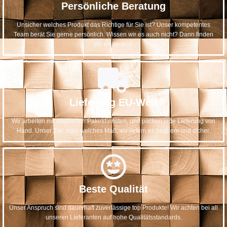
Persönliche Beratung
Unsicher welches Produkt das Richtige für Sie ist? Unser kompetentes
Team berät Sie gerne persönlich. Wissen wir es auch nicht? Dann finden
wir es heraus!
Lieferung EU-Weit
Wir arbeiten mit etablierten Paketdiensten, und packen jede Lieferung von
Hand. Unser Ziel: egal welches Maß, wir liefern es bequem und sicher.
Beste Qualität
Unser Anspruch sind dauerhaft zuverlässige top Produkte! Wir achten bei all
unseren Lieferanten auf hohe Qualitätsstandards.