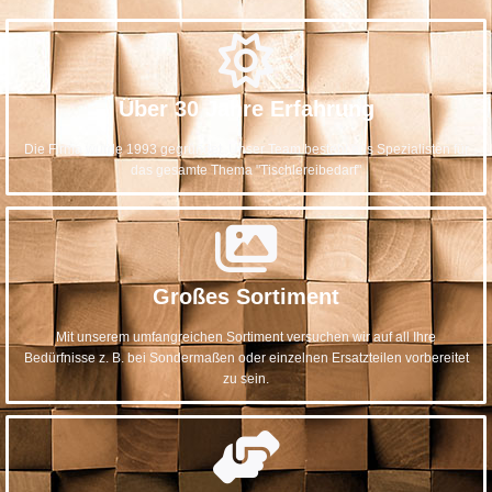
Über 30 Jahre Erfahrung
Die Firma wurde 1993 gegründet. Unser Team besteht aus Spezialisten für
das gesamte Thema "Tischlereibedarf"
Großes Sortiment
Mit unserem umfangreichen Sortiment versuchen wir auf all Ihre
Bedürfnisse z. B. bei Sondermaßen oder einzelnen Ersatzteilen vorbereitet
zu sein.