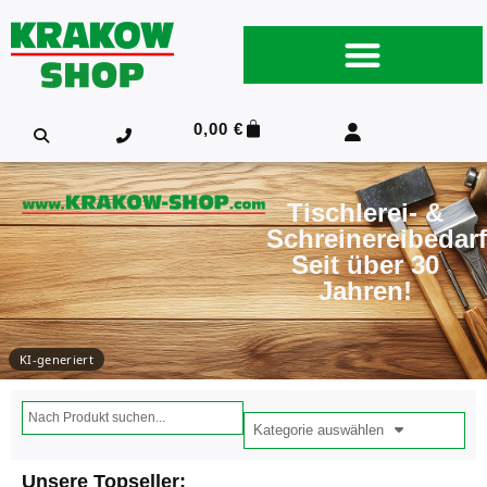
0,00
€
Tischlerei- &
Schreinereibedarf
Seit über 30
Jahren!
KI-generiert
Kategorie auswählen
Unsere Topseller: