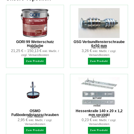
GORI 99 Wetterschutz
GSG Verbundfensterschraube
Holzfarbe
6×50 mm
GORI-99
FBE-VS-00650
21,25
€
–
150,13
€
3,26
€
inkl. MwSt. /
inkl. MwSt. / zzgl.
zzgl. Versandkosten
Versandkosten
Zum Produkt
Zum Produkt
OSMO
Hessenkralle 140 x 20 x 1,2
Fußbodendistanzschrauben
mm verzinkt
OSM-79900226
ALB-HK-31675
2,95
€
0,23
€
inkl. MwSt. / zzgl.
inkl. MwSt. / zzgl.
Versandkosten
Versandkosten
Zum Produkt
Zum Produkt