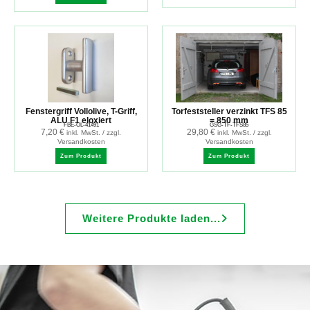
Fenstergriff Vollolive, T-Griff,
Torfeststeller verzinkt TFS 85
ALU F1 eloxiert
= 850 mm
FBE-OL-41491
GSG-TF-TFS85
7,20
€
29,80
€
inkl. MwSt. / zzgl.
inkl. MwSt. / zzgl.
Versandkosten
Versandkosten
Zum Produkt
Zum Produkt
Weitere Produkte laden...