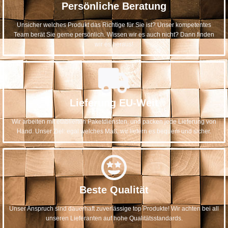
Persönliche Beratung
Unsicher welches Produkt das Richtige für Sie ist? Unser kompetentes
Team berät Sie gerne persönlich. Wissen wir es auch nicht? Dann finden
wir es heraus!
Lieferung EU-Weit
Wir arbeiten mit etablierten Paketdiensten, und packen jede Lieferung von
Hand. Unser Ziel: egal welches Maß, wir liefern es bequem und sicher.
Beste Qualität
Unser Anspruch sind dauerhaft zuverlässige top Produkte! Wir achten bei all
unseren Lieferanten auf hohe Qualitätsstandards.