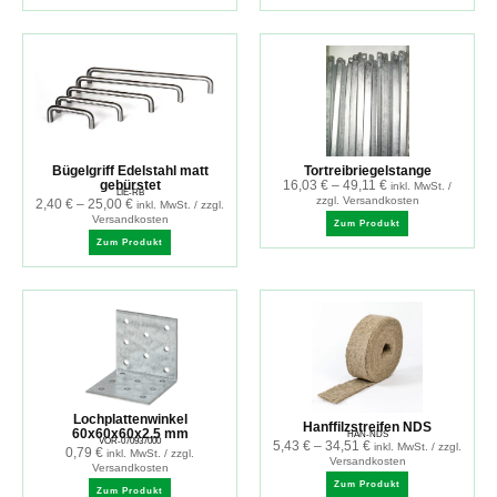
Bügelgriff Edelstahl matt
Tortreibriegelstange
gebürstet
16,03
€
–
49,11
€
inkl. MwSt. /
LIE-RB
zzgl. Versandkosten
2,40
€
–
25,00
€
inkl. MwSt. / zzgl.
Versandkosten
Zum Produkt
Zum Produkt
Lochplattenwinkel
Hanffilzstreifen NDS
60x60x60x2.5 mm
HAN-NDS
VOR-070937000
5,43
€
–
34,51
€
inkl. MwSt. / zzgl.
0,79
€
inkl. MwSt. / zzgl.
Versandkosten
Versandkosten
Zum Produkt
Zum Produkt