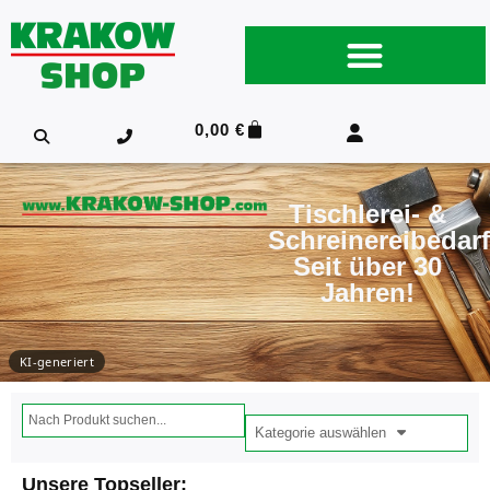
0,00
€
Tischlerei- &
Schreinereibedarf
Seit über 30
Jahren!
KI-generiert
Kategorie auswählen
Unsere Topseller: