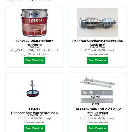
GORI 99 Wetterschutz
GSG Verbundfensterschraube
Holzfarbe
6×50 mm
GORI-99
FBE-VS-00650
21,25
€
–
150,13
€
3,26
€
inkl. MwSt. /
inkl. MwSt. / zzgl.
zzgl. Versandkosten
Versandkosten
Zum Produkt
Zum Produkt
OSMO
Hessenkralle 140 x 20 x 1,2
Fußbodendistanzschrauben
mm verzinkt
OSM-79900226
ALB-HK-31675
2,95
€
0,23
€
inkl. MwSt. / zzgl.
inkl. MwSt. / zzgl.
Versandkosten
Versandkosten
Zum Produkt
Zum Produkt