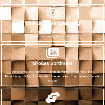
Über 30 Jahre Erfahrung
Die Firma wurde 1993 gegründet. Unser Team besteht aus Spezialisten für
das gesamte Thema "Tischlereibedarf"
Großes Sortiment
Mit unserem umfangreichen Sortiment versuchen wir auf all Ihre
Bedürfnisse z. B. bei Sondermaßen oder einzelnen Ersatzteilen vorbereitet
zu sein.