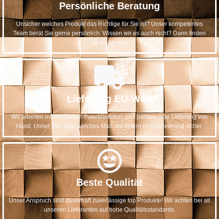
Persönliche Beratung
Unsicher welches Produkt das Richtige für Sie ist? Unser kompetentes
Team berät Sie gerne persönlich. Wissen wir es auch nicht? Dann finden
wir es heraus!
Lieferung EU-Weit
Wir arbeiten mit etablierten Paketdiensten, und packen jede Lieferung von
Hand. Unser Ziel: egal welches Maß, wir liefern es bequem und sicher.
Beste Qualität
Unser Anspruch sind dauerhaft zuverlässige top Produkte! Wir achten bei all
unseren Lieferanten auf hohe Qualitätsstandards.