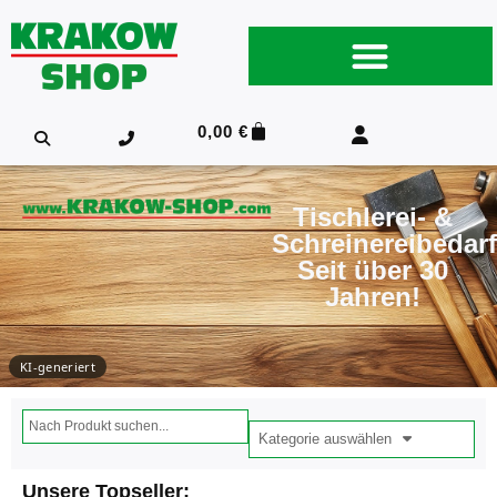
0,00
€
Tischlerei- &
Schreinereibedarf
Seit über 30
Jahren!
KI-generiert
Kategorie auswählen
Unsere Topseller: