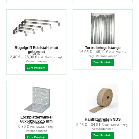
Bügelgriff Edelstahl matt
Tortreibriegelstange
gebürstet
16,03
€
–
49,11
€
inkl. MwSt. /
LIE-RB
zzgl. Versandkosten
2,40
€
–
25,00
€
inkl. MwSt. / zzgl.
Versandkosten
Zum Produkt
Zum Produkt
Lochplattenwinkel
Hanffilzstreifen NDS
60x60x60x2.5 mm
HAN-NDS
VOR-070937000
5,43
€
–
34,51
€
inkl. MwSt. / zzgl.
0,79
€
inkl. MwSt. / zzgl.
Versandkosten
Versandkosten
Zum Produkt
Zum Produkt