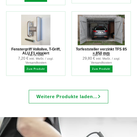
Fenstergriff Vollolive, T-Griff,
Torfeststeller verzinkt TFS 85
ALU F1 eloxiert
= 850 mm
FBE-OL-41491
GSG-TF-TFS85
7,20
€
29,80
€
inkl. MwSt. / zzgl.
inkl. MwSt. / zzgl.
Versandkosten
Versandkosten
Zum Produkt
Zum Produkt
Weitere Produkte laden...