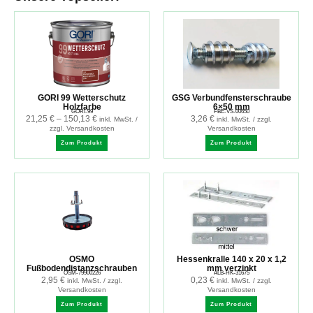
GORI 99 Wetterschutz
GSG Verbundfensterschraube
Holzfarbe
6×50 mm
GORI-99
FBE-VS-00650
21,25
€
–
150,13
€
3,26
€
inkl. MwSt. /
inkl. MwSt. / zzgl.
zzgl. Versandkosten
Versandkosten
Zum Produkt
Zum Produkt
OSMO
Hessenkralle 140 x 20 x 1,2
Fußbodendistanzschrauben
mm verzinkt
OSM-79900226
ALB-HK-31675
2,95
€
0,23
€
inkl. MwSt. / zzgl.
inkl. MwSt. / zzgl.
Versandkosten
Versandkosten
Zum Produkt
Zum Produkt