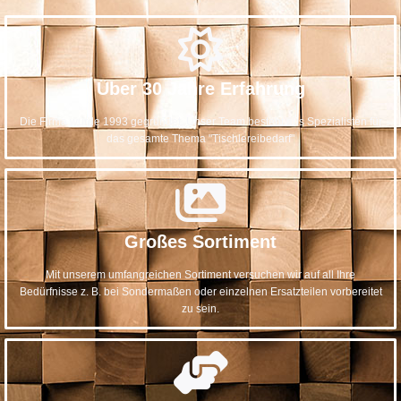
Über 30 Jahre Erfahrung
Die Firma wurde 1993 gegründet. Unser Team besteht aus Spezialisten für
das gesamte Thema "Tischlereibedarf"
Großes Sortiment
Mit unserem umfangreichen Sortiment versuchen wir auf all Ihre
Bedürfnisse z. B. bei Sondermaßen oder einzelnen Ersatzteilen vorbereitet
zu sein.