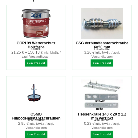
GORI 99 Wetterschutz
GSG Verbundfensterschraube
Holzfarbe
6×50 mm
GORI-99
FBE-VS-00650
21,25
€
–
150,13
€
3,26
€
inkl. MwSt. /
inkl. MwSt. / zzgl.
zzgl. Versandkosten
Versandkosten
Zum Produkt
Zum Produkt
OSMO
Hessenkralle 140 x 20 x 1,2
Fußbodendistanzschrauben
mm verzinkt
OSM-79900226
ALB-HK-31675
2,95
€
0,23
€
inkl. MwSt. / zzgl.
inkl. MwSt. / zzgl.
Versandkosten
Versandkosten
Zum Produkt
Zum Produkt