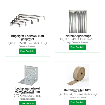
Bügelgriff Edelstahl matt
Tortreibriegelstange
gebürstet
16,03
€
–
49,11
€
inkl. MwSt. /
LIE-RB
zzgl. Versandkosten
2,40
€
–
25,00
€
inkl. MwSt. / zzgl.
Versandkosten
Zum Produkt
Zum Produkt
Lochplattenwinkel
Hanffilzstreifen NDS
60x60x60x2.5 mm
HAN-NDS
VOR-070937000
5,43
€
–
34,51
€
inkl. MwSt. / zzgl.
0,79
€
inkl. MwSt. / zzgl.
Versandkosten
Versandkosten
Zum Produkt
Zum Produkt