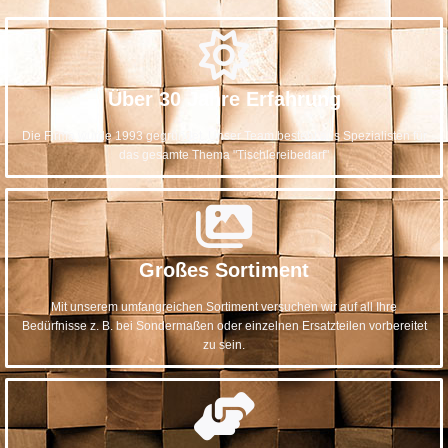
Über 30 Jahre Erfahrung
Die Firma wurde 1993 gegründet. Unser Team besteht aus Spezialisten für
das gesamte Thema "Tischlereibedarf"
Großes Sortiment
Mit unserem umfangreichen Sortiment versuchen wir auf all Ihre
Bedürfnisse z. B. bei Sondermaßen oder einzelnen Ersatzteilen vorbereitet
zu sein.