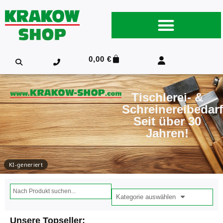
0,00
€
Tischlerei- &
Schreinereibedarf
Seit über 30
Jahren!
KI-generiert
Kategorie auswählen
Unsere Topseller: