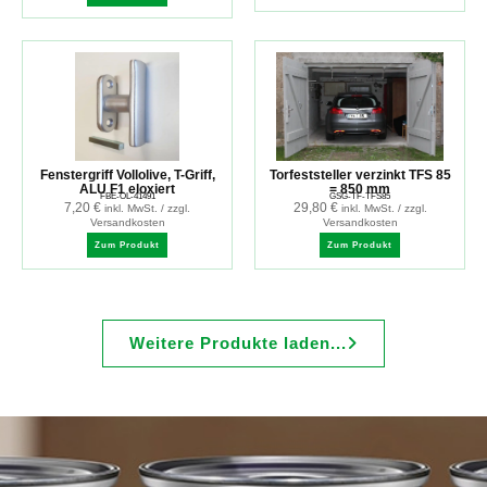
Fenstergriff Vollolive, T-Griff,
Torfeststeller verzinkt TFS 85
ALU F1 eloxiert
= 850 mm
FBE-OL-41491
GSG-TF-TFS85
7,20
€
29,80
€
inkl. MwSt. / zzgl.
inkl. MwSt. / zzgl.
Versandkosten
Versandkosten
Zum Produkt
Zum Produkt
Weitere Produkte laden...