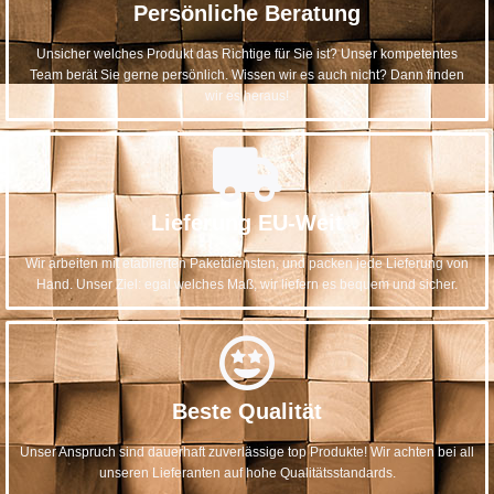
Persönliche Beratung
Unsicher welches Produkt das Richtige für Sie ist? Unser kompetentes
Team berät Sie gerne persönlich. Wissen wir es auch nicht? Dann finden
wir es heraus!
Lieferung EU-Weit
Wir arbeiten mit etablierten Paketdiensten, und packen jede Lieferung von
Hand. Unser Ziel: egal welches Maß, wir liefern es bequem und sicher.
Beste Qualität
Unser Anspruch sind dauerhaft zuverlässige top Produkte! Wir achten bei all
unseren Lieferanten auf hohe Qualitätsstandards.