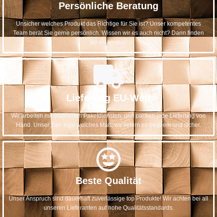
Persönliche Beratung
Unsicher welches Produkt das Richtige für Sie ist? Unser kompetentes
Team berät Sie gerne persönlich. Wissen wir es auch nicht? Dann finden
wir es heraus!
Lieferung EU-Weit
Wir arbeiten mit etablierten Paketdiensten, und packen jede Lieferung von
Hand. Unser Ziel: egal welches Maß, wir liefern es bequem und sicher.
Beste Qualität
Unser Anspruch sind dauerhaft zuverlässige top Produkte! Wir achten bei all
unseren Lieferanten auf hohe Qualitätsstandards.